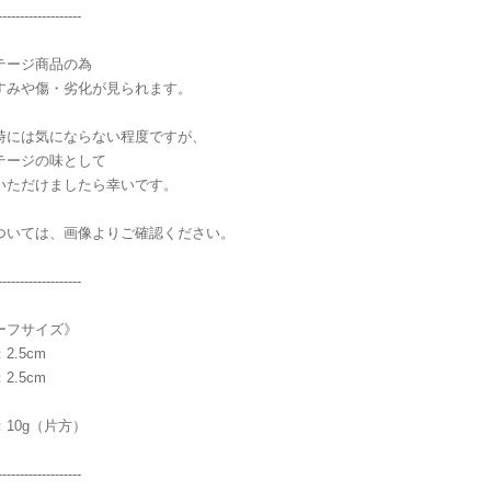
-------------------
テージ商品の為
すみや傷・劣化が見られます。
時には気にならない程度ですが、
テージの味として
いただけましたら幸いです。
ついては、画像よりご確認ください。
-------------------
ーフサイズ》
2.5cm
2.5cm
10g（片方）
-------------------