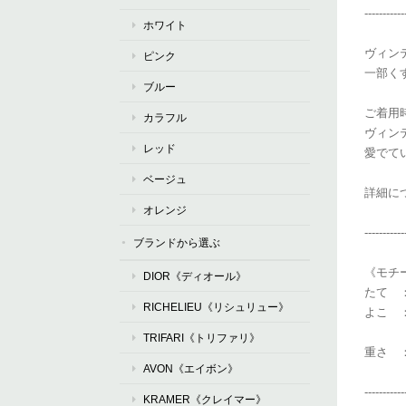
-----------
ホワイト
ヴィン
ピンク
一部く
ブルー
ご着用
カラフル
ヴィン
レッド
愛でて
ベージュ
詳細に
オレンジ
-----------
ブランドから選ぶ
《モチ
DIOR《ディオール》
たて ：
RICHELIEU《リシュリュー》
よこ ：
TRIFARI《トリファリ》
重さ ：
AVON《エイボン》
-----------
KRAMER《クレイマー》