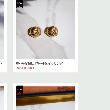
ト
華やかなTrifari 70〜80sイヤリング
SOLD OUT