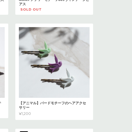
アス
SOLD OUT
テ
【アニマル】バードモチーフのヘアアクセ
サリー
¥1,200