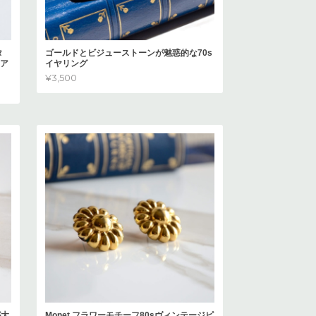
タ
ゴールドとビジューストーンが魅惑的な70s
リア
イヤリング
¥3,500
が大
Monet フラワーモチーフ80sヴィンテージピ