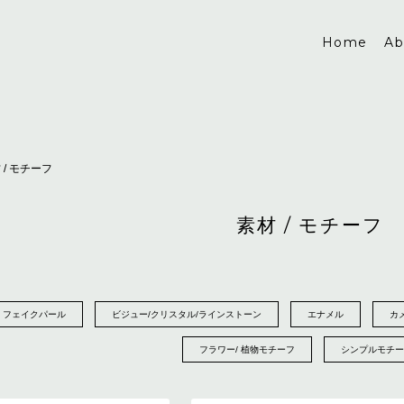
Home
Ab
 / モチーフ
素材 / モチーフ
/ フェイクパール
ビジュー/クリスタル/ラインストーン
エナメル
カ
フラワー/ 植物モチーフ
シンプルモチー