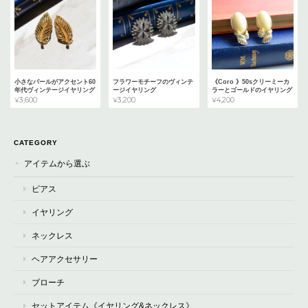
小さなパールがアクセント60
フラワーモチーフのヴィンテ
《Coro 》50sクリーミーカ
年代ヴィンテージイヤリング
ージイヤリング
ラーとゴールドのイヤリング
¥3,600
¥3,200
¥4,200
CATEGORY
アイテムから選ぶ
ピアス
イヤリング
ネックレス
ヘアアクセサリー
ブローチ
セットアイテム《イヤリング&ネックレス》