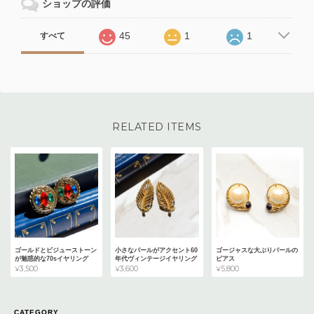
ショップの評価
45
1
1
すべて
RELATED ITEMS
ゴールドとビジューストーン
小さなパールがアクセント60
ゴージャスな大ぶりパールの
が魅惑的な70sイヤリング
年代ヴィンテージイヤリング
ピアス
¥3,500
¥3,600
¥5,800
CATEGORY