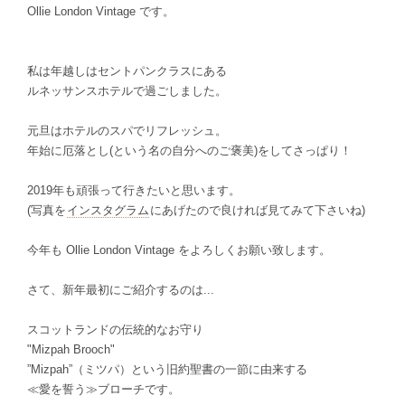
Ollie London Vintage です。
私は年越しはセントパンクラスにある
ルネッサンスホテルで過ごしました。
元旦はホテルのスパでリフレッシュ。
年始に厄落とし(という名の自分へのご褒美)をしてさっぱり！
2019年も頑張って行きたいと思います。
(写真を
インスタグラム
にあげたので良ければ見てみて下さいね)
今年も Ollie London Vintage をよろしくお願い致します。
さて、新年最初にご紹介するのは...
スコットランドの伝統的なお守り
"Mizpah Brooch"
”Mizpah”（ミツパ）という旧約聖書の一節に由来する
≪愛を誓う≫ブローチです。